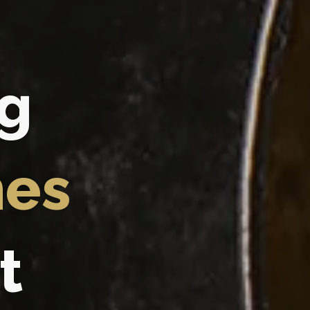
g
hes
t